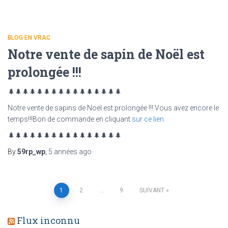
BLOG EN VRAC
Notre vente de sapin de Noël est
prolongée !!!
🌲🌲🌲🌲🌲🌲🌲🌲🌲🌲🌲🌲🌲🌲🌲🌲
Notre vente de sapins de Noël est prolongée !!! Vous avez encore le
temps!!!Bon de commande en cliquant
sur ce lien
🌲🌲🌲🌲🌲🌲🌲🌲🌲🌲🌲🌲🌲🌲🌲🌲
By
59rp_wp
,
5 années
ago
Navigation
1
2
…
9
SUIVANT
des
Flux inconnu