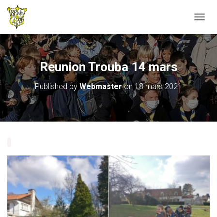
T
O
G
G
L
Reunion Trouba 14 mars
E
N
Published by
Webmaster
on
18 mars 2021
A
V
I
G
A
T
I
O
N