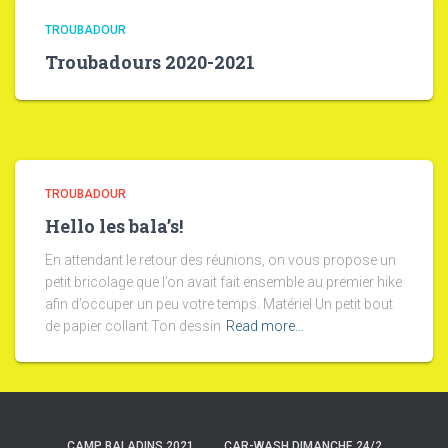
TROUBADOUR
Troubadours 2020-2021
TROUBADOUR
Hello les bala’s!
En attendant le retour des réunions, on vous propose un
petit bricolage que l’on avait fait ensemble au premier hike
afin d’occuper un peu votre temps. Matériel Un petit bout
de papier collant Ton dessin
Read more…
CAMP BALADINS 2021
CAR-WASH DIMANCHE 24/2